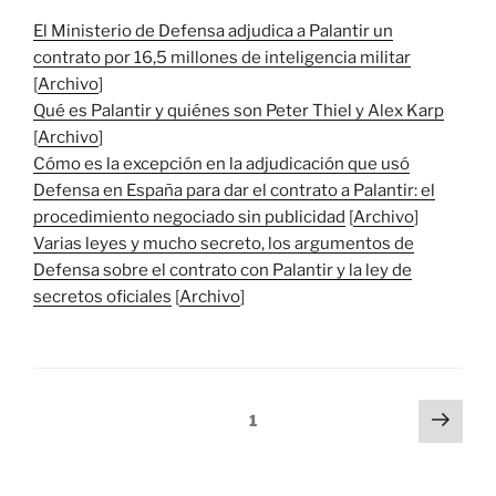
El Ministerio de Defensa adjudica a Palantir un
contrato por 16,5 millones de inteligencia militar
[
Archivo
]
Qué es Palantir y quiénes son Peter Thiel y Alex Karp
[
Archivo
]
Cómo es la excepción en la adjudicación que usó
Defensa en España para dar el contrato a Palantir: el
procedimiento negociado sin publicidad
[
Archivo
]
Varias leyes y mucho secreto, los argumentos de
Defensa sobre el contrato con Palantir y la ley de
secretos oficiales
[
Archivo
]
Paginación
Sigu
Página
1
pági
de
entradas