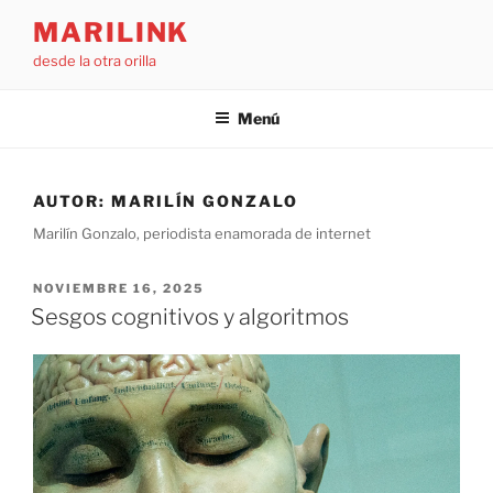
Saltar
MARILINK
al
desde la otra orilla
contenido
Menú
AUTOR:
MARILÍN GONZALO
Marilín Gonzalo, periodista enamorada de internet
PUBLICADO
NOVIEMBRE 16, 2025
EL
Sesgos cognitivos y algoritmos