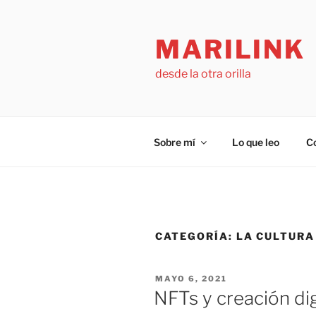
Saltar
al
MARILINK
contenido
desde la otra orilla
Sobre mí
Lo que leo
C
CATEGORÍA:
LA CULTURA
PUBLICADO
MAYO 6, 2021
EL
NFTs y creación dig