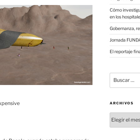
Cómo investigu
en los hospital
Gobernanza, re
Jornada FUNDAE
El reportaje fi
Buscar
por:
expensive
ARCHIVOS
Archivos