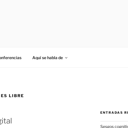
onferencias
Aquí se habla de
 ES LIBRE
ENTRADAS R
ital
Sesgos cogniti