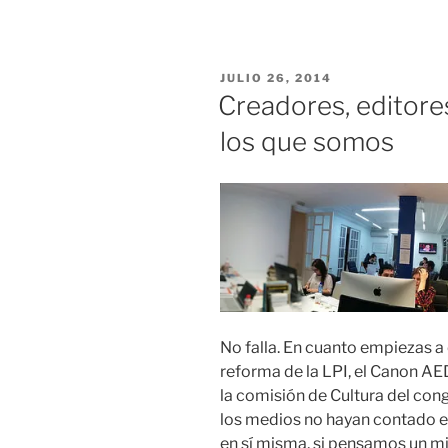
PUBLICADO
JULIO 26, 2014
EL
Creadores, editore
los que somos
No falla. En cuanto empiezas a e
reforma de la LPI, el Canon AE
la comisión de Cultura del con
los medios no hayan contado es
en sí misma, si pensamos un m