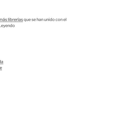
más librerías
que se han unido con el
Leyendo
da
te