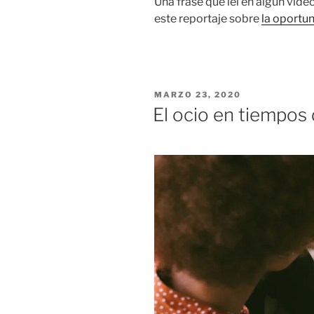
Una frase que leí en algún víd
este reportaje sobre
la oportun
PUBLICADO
MARZO 23, 2020
EL
El ocio en tiempos