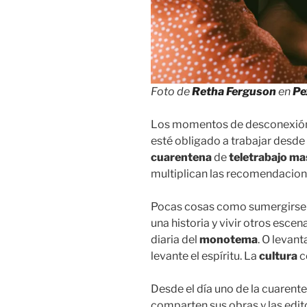
Foto de
Retha Ferguson
en
Pe
Los momentos de desconexión 
esté obligado a trabajar desde
cuarentena
de
teletrabajo ma
multiplican las recomendacione
Pocas cosas como sumergirse e
una historia y vivir otros esce
diaria del
monotema
. O levan
levante el espíritu. La
cultura
c
Desde el día uno de la cuarent
comparten sus obras y las edit