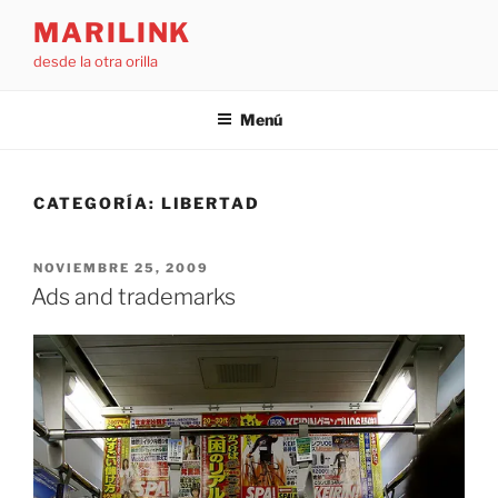
Saltar
MARILINK
al
desde la otra orilla
contenido
Menú
CATEGORÍA:
LIBERTAD
PUBLICADO
NOVIEMBRE 25, 2009
EL
Ads and trademarks