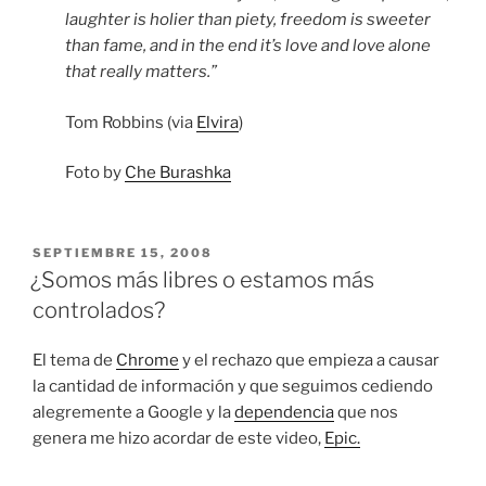
laughter is holier than piety, freedom is sweeter
than fame, and in the end it’s love and love alone
that really matters.”
Tom Robbins (via
Elvira
)
Foto by
Che Burashka
PUBLICADO
SEPTIEMBRE 15, 2008
EL
¿Somos más libres o estamos más
controlados?
El tema de
Chrome
y el rechazo que empieza a causar
la cantidad de información y que seguimos cediendo
alegremente a Google y la
dependencia
que nos
genera me hizo acordar de este video,
Epic.