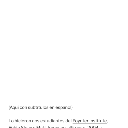
(
Aquí con subtítulos en español
)
Lo hicieron dos estudiantes del
Poynter Institute
,
Robin Sloan y Matt Tompson, allá por el 2004 y