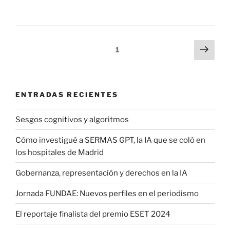
Paginación
Sigu
Página
1
pági
de
entradas
ENTRADAS RECIENTES
Sesgos cognitivos y algoritmos
Cómo investigué a SERMAS GPT, la IA que se coló en
los hospitales de Madrid
Gobernanza, representación y derechos en la IA
Jornada FUNDAE: Nuevos perfiles en el periodismo
El reportaje finalista del premio ESET 2024