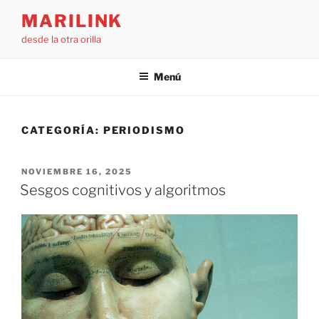
Saltar
MARILINK
al
desde la otra orilla
contenido
Menú
CATEGORÍA:
PERIODISMO
PUBLICADO
NOVIEMBRE 16, 2025
EL
Sesgos cognitivos y algoritmos