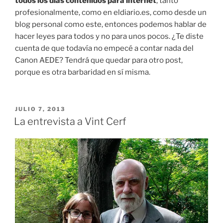
todos los días contenidos para internet
, tanto
profesionalmente, como en eldiario.es, como desde un
blog personal como este, entonces podemos hablar de
hacer leyes para todos y no para unos pocos. ¿Te diste
cuenta de que todavía no empecé a contar nada del
Canon AEDE? Tendrá que quedar para otro post,
porque es otra barbaridad en sí misma.
PUBLICADO
JULIO 7, 2013
EL
La entrevista a Vint Cerf