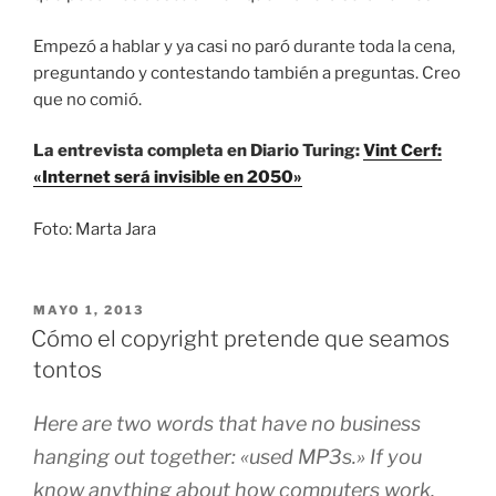
Empezó a hablar y ya casi no paró durante toda la cena,
preguntando y contestando también a preguntas. Creo
que no comió.
La entrevista completa en Diario Turing:
Vint Cerf:
«Internet será invisible en 2050»
Foto: Marta Jara
PUBLICADO
MAYO 1, 2013
EL
Cómo el copyright pretende que seamos
tontos
Here are two words that have no business
hanging out together: «used MP3s.» If you
know anything about how computers work,