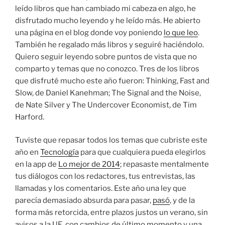
leído libros que han cambiado mi cabeza en algo, he
disfrutado mucho leyendo y he leído más. He abierto
una página en el blog donde voy poniendo
lo que leo
.
También he regalado más libros y seguiré haciéndolo.
Quiero seguir leyendo sobre puntos de vista que no
comparto y temas que no conozco. Tres de los libros
que disfruté mucho este año fueron: Thinking, Fast and
Slow, de Daniel Kanehman; The Signal and the Noise,
de Nate Silver y The Undercover Economist, de Tim
Harford.
Tuviste que repasar todos los temas que cubriste este
año en
Tecnología
para que cualquiera pueda elegirlos
en la app de
Lo mejor de 2014
; repasaste mentalmente
tus diálogos con los redactores, tus entrevistas, las
llamadas y los comentarios. Este año una ley que
parecía demasiado absurda para pasar,
pasó
, y de la
forma más retorcida, entre plazos justos un verano, sin
avisos a la UE, con cambios de último momento y una