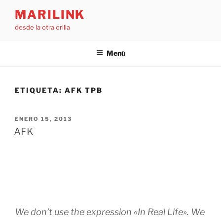
Saltar
MARILINK
al
desde la otra orilla
contenido
Menú
ETIQUETA:
AFK TPB
PUBLICADO
ENERO 15, 2013
EL
AFK
We don’t use the expression «In Real Life». We