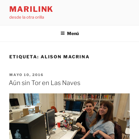
Saltar
MARILINK
al
desde la otra orilla
contenido
Menú
ETIQUETA:
ALISON MACRINA
PUBLICADO
MAYO 10, 2016
EL
Aún sin Tor en Las Naves