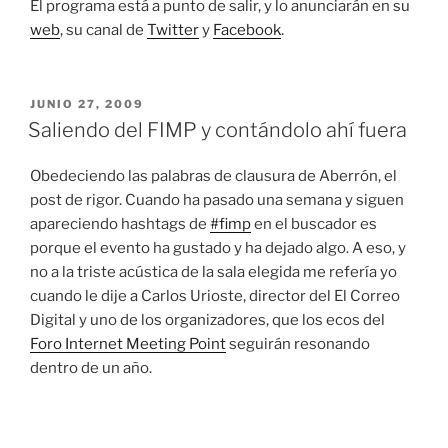
El programa está a punto de salir, y lo anunciarán en su
web
, su canal de
Twitter
y
Facebook
.
PUBLICADO
JUNIO 27, 2009
EL
Saliendo del FIMP y contándolo ahí fuera
Obedeciendo las palabras de clausura de Aberrón, el
post de rigor. Cuando ha pasado una semana y siguen
apareciendo hashtags de
#fimp
en el buscador es
porque el evento ha gustado y ha dejado algo. A eso, y
no a la triste acústica de la sala elegida me refería yo
cuando le dije a Carlos Urioste, director del El Correo
Digital y uno de los organizadores, que los ecos del
Foro Internet Meeting Point
seguirán resonando
dentro de un año.