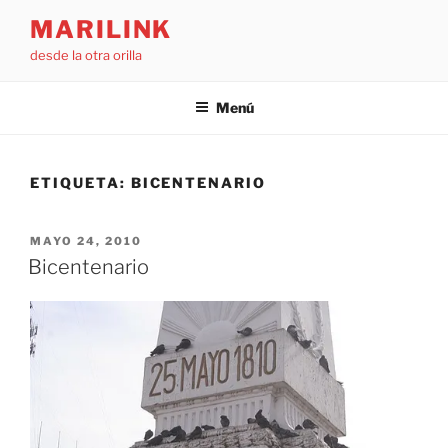
Saltar
MARILINK
al
desde la otra orilla
contenido
Menú
ETIQUETA:
BICENTENARIO
PUBLICADO
MAYO 24, 2010
EL
Bicentenario