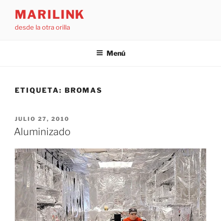
Saltar
MARILINK
al
desde la otra orilla
contenido
Menú
ETIQUETA:
BROMAS
PUBLICADO
JULIO 27, 2010
EL
Aluminizado