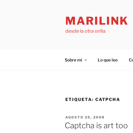
Saltar
al
MARILINK
contenido
desde la otra orilla
Sobre mí
Lo que leo
C
ETIQUETA:
CATPCHA
PUBLICADO
AGOSTO 25, 2008
EL
Captcha is art too