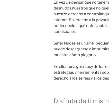
En vez de pensar que no tenemo
desnudos nuestros que no quer
nuestro derecho a controlar q
internet. El derecho a la priva
poder decidir qué datos publi
condiciones.
Safer Nudes es un zine (pequeñ
puede descargarse e imprimirs
muestra
cómo plegarlo
.
En ellos, una guía sexy de los 
estrategias y herramientas sob
derecho a los selfies y a los d
Disfruta de ti mis