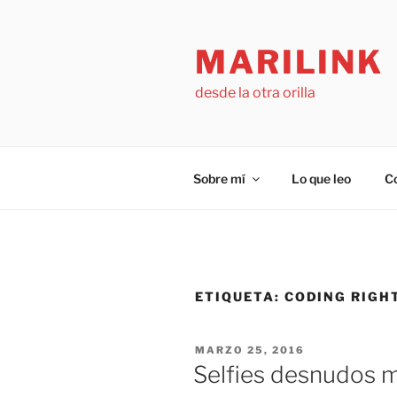
Saltar
al
MARILINK
contenido
desde la otra orilla
Sobre mí
Lo que leo
C
ETIQUETA:
CODING RIGH
PUBLICADO
MARZO 25, 2016
EL
Selfies desnudos 