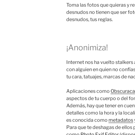
Toma las fotos que quieras y re
desnudos no tienen que ser fot
desnudos, tus reglas.
¡Anonimiza!
Internet nos ha vuelto stalkers
con alguien en quien no confí
tu cara, tatuajes, marcas de nac
Aplicaciones como
Obscurac
aspectos de tu cuerpo o del fo
Además, hay que tener en cuen
detalles como la hora y la loca
es conocida como
metadatos
Para que te deshagas de ellos 
como
Photo Exif Editor
(dispon