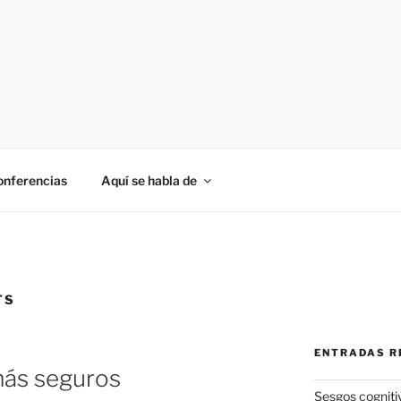
onferencias
Aquí se habla de
TS
ENTRADAS R
más seguros
Sesgos cogniti