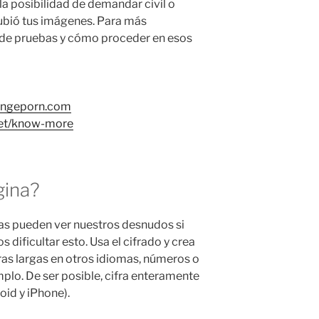
la posibilidad de demandar civil o
ubió tus imágenes. Para más
 de pruebas y cómo proceder en esos
engeporn.com
net/know-more
gina?
ías pueden ver nuestros desnudos si
dificultar esto. Usa el cifrado y crea
as largas en otros idiomas, números o
mplo. De ser posible, cifra enteramente
oid y iPhone).