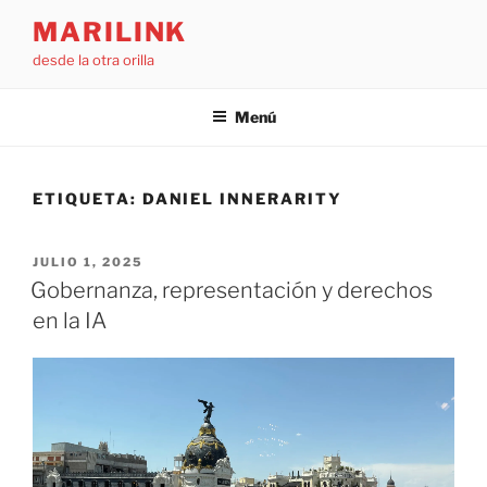
Saltar
MARILINK
al
desde la otra orilla
contenido
Menú
ETIQUETA:
DANIEL INNERARITY
PUBLICADO
JULIO 1, 2025
EL
Gobernanza, representación y derechos
en la IA