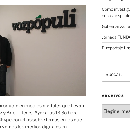
Cómo investigu
en los hospital
Gobernanza, re
Jornada FUNDAE
El reportaje fi
Buscar
por:
ARCHIVOS
roducto en medios digitales que llevan
Archivos
 Ariel Tiferes. Ayer a las 13.3o hora
Skype con ellos sobre temas en los que
 vemos los medios digitales en