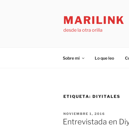
Saltar
al
MARILINK
contenido
desde la otra orilla
Sobre mí
Lo que leo
C
ETIQUETA:
DIYITALES
PUBLICADO
NOVIEMBRE 1, 2016
EL
Entrevistada en Diy