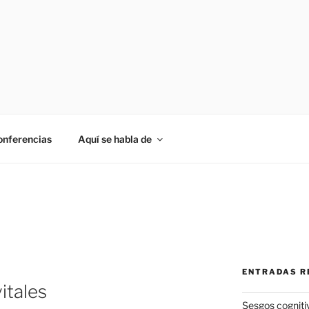
onferencias
Aquí se habla de
ENTRADAS R
itales
Sesgos cogniti