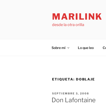
Saltar
al
MARILINK
contenido
desde la otra orilla
Sobre mí
Lo que leo
C
ETIQUETA:
DOBLAJE
PUBLICADO
SEPTIEMBRE 3, 2008
EL
Don Lafontaine