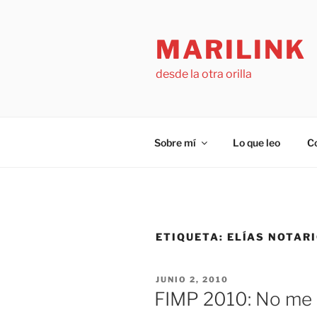
Saltar
al
MARILINK
contenido
desde la otra orilla
Sobre mí
Lo que leo
C
ETIQUETA:
ELÍAS NOTAR
PUBLICADO
JUNIO 2, 2010
EL
FIMP 2010: No me 