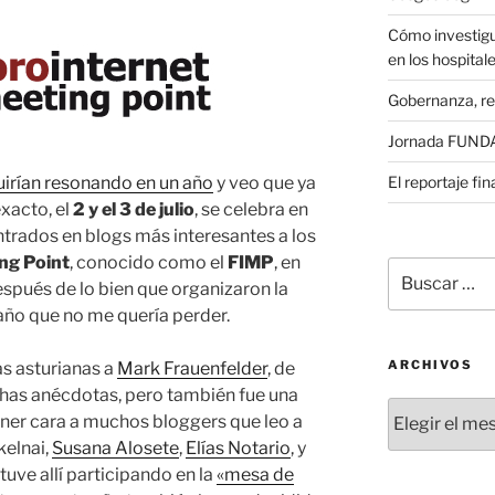
Cómo investigu
en los hospital
Gobernanza, re
Jornada FUNDAE
El reportaje fi
uirían resonando en un año
y veo que ya
xacto, el
2 y el 3 de julio
, se celebra en
ntrados en blogs más interesantes a los
ng Point
, conocido como el
FIMP
, en
Buscar
después de lo bien que organizaron la
por:
l año que no me quería perder.
ARCHIVOS
as asturianas a
Mark Frauenfelder
, de
has anécdotas, pero también fue una
Archivos
ner cara a muchos bloggers que leo a
kelnai,
Susana Alosete
,
Elías Notario
, y
tuve allí participando en la
«mesa de