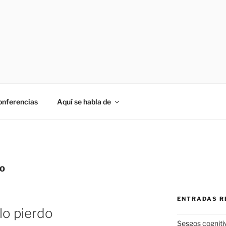
onferencias
Aquí se habla de
IO
ENTRADAS R
lo pierdo
Sesgos cogniti