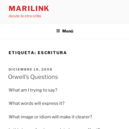
Saltar
MARILINK
al
desde la otra orilla
contenido
Menú
ETIQUETA:
ESCRITURA
PUBLICADO
DICIEMBRE 19, 2008
EL
Orwell’s Questions
What am I trying to say?
What words will express it?
What image or idiom will make it clearer?