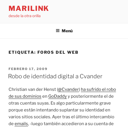
Saltar
MARILINK
al
desde la otra orilla
contenido
Menú
ETIQUETA:
FOROS DEL WEB
PUBLICADO
FEBRERO 17, 2009
EL
Robo de identidad digital a Cvander
Christian van der Henst (
@Cvander
)
ha sufrido el robo
de sus dominios
en
GoDaddy
y posteriormente el de
otras cuentas suyas. Es algo particularmente grave
porque están intentando suplantar su identidad en
varios sitios sociales. Ayer tras el último intercambio
de
emails
, -luego también accedieron a su cuenta de