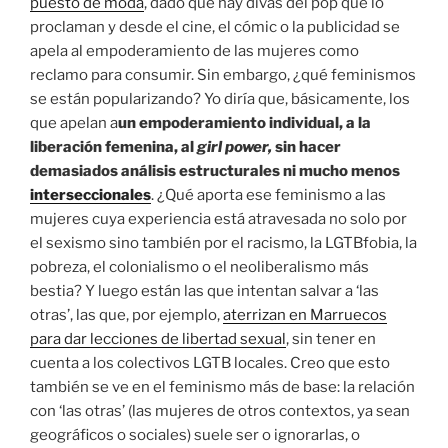
puesto de moda
, dado que hay divas del pop que lo
proclaman y desde el cine, el cómic o la publicidad se
apela al empoderamiento de las mujeres como
reclamo para consumir. Sin embargo, ¿qué feminismos
se están popularizando? Yo diría que, básicamente, los
que apelan a
un empoderamiento individual, a la
liberación femenina, al
girl power,
sin hacer
demasiados análisis estructurales ni mucho menos
interseccionales
. ¿Qué aporta ese feminismo a las
mujeres cuya experiencia está atravesada no solo por
el sexismo sino también por el racismo, la LGTBfobia, la
pobreza, el colonialismo o el neoliberalismo más
bestia? Y luego están las que intentan salvar a ‘las
otras’, las que, por ejemplo,
aterrizan en Marruecos
para dar lecciones de libertad sexual
, sin tener en
cuenta a los colectivos LGTB locales. Creo que esto
también se ve en el feminismo más de base: la relación
con ‘las otras’ (las mujeres de otros contextos, ya sean
geográficos o sociales) suele ser o ignorarlas, o