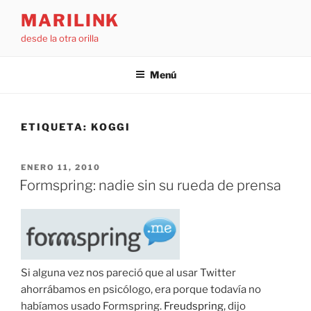
Saltar
MARILINK
al
desde la otra orilla
contenido
Menú
ETIQUETA:
KOGGI
PUBLICADO
ENERO 11, 2010
EL
Formspring: nadie sin su rueda de prensa
Si alguna vez nos pareció que al usar Twitter
ahorrábamos en psicólogo, era porque todavía no
habíamos usado Formspring.
Freudspring
, dijo