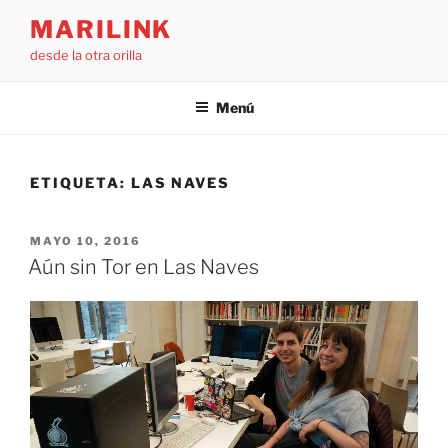
Saltar
MARILINK
al
desde la otra orilla
contenido
Menú
ETIQUETA:
LAS NAVES
PUBLICADO
MAYO 10, 2016
EL
Aún sin Tor en Las Naves