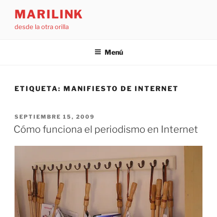
Saltar
MARILINK
al
desde la otra orilla
contenido
Menú
ETIQUETA:
MANIFIESTO DE INTERNET
PUBLICADO
SEPTIEMBRE 15, 2009
EL
Cómo funciona el periodismo en Internet