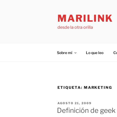
Saltar
al
MARILINK
contenido
desde la otra orilla
Sobre mí
Lo que leo
C
ETIQUETA:
MARKETING
PUBLICADO
AGOSTO 21, 2009
EL
Definición de geek