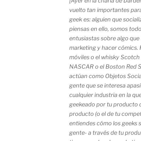
[Ayer en la charla de Darde
vuelto tan importantes para
geek es: alguien que social
piensas en ello, somos tod
entusiastas sobre algo que
marketing y hacer cómics. 
móviles o el whisky Scotch
NASCAR o el Boston Red So
actúan como Objetos Social
gente que se interesa apa
cualquier industria en la qu
geekeado
por tu producto 
producto (o el de tu compet
entiendes cómo los geeks s
gente- a través de tu prod