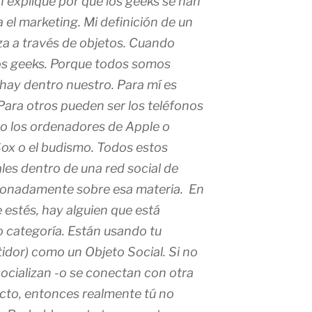
n expliqué por qué los geeks se han
 el marketing. Mi definición de un
iza a través de objetos. Cuando
os geeks. Porque todos somos
 hay dentro nuestro. Para mí es
Para otros pueden ser los teléfonos
 o los ordenadores de Apple o
x o el budismo. Todos estos
es dentro de una red social de
sionadamente sobre esa materia. En
e estés, hay alguien que está
o categoría. Están usando tu
idor) como un Objeto Social. Si no
ocializan -o se conectan con otra
ucto, entonces realmente tú no