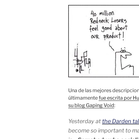
Una de las mejores descripcio
últimamente
fue escrita por 
su blog Gaping Void
:
Yesterday at
the Darden ta
become so important to mar