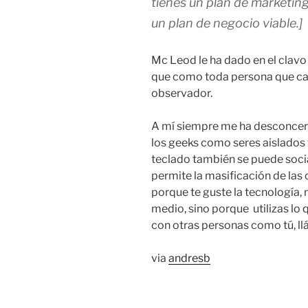
tienes un plan de marketi
un plan de negocio viable.]
Mc Leod le ha dado en el clavo
que como toda persona que cari
observador.
A mí siempre me ha desconcert
los geeks como seres aislados 
teclado también se puede socia
permite la masificación de las 
porque te guste la tecnología,
medio, sino porque utilizas lo
con otras personas como tú, ll
via
andresb