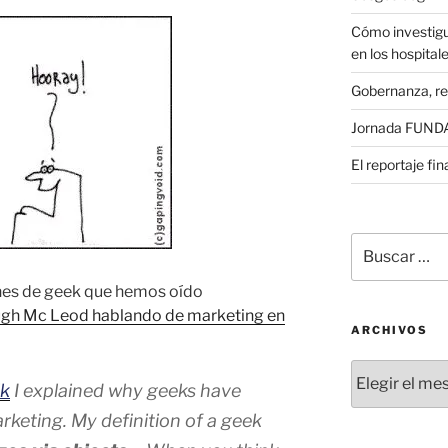
Cómo investigu
en los hospital
Gobernanza, re
Jornada FUNDAE
El reportaje fi
Buscar
por:
nes de geek que hemos oído
Hugh Mc Leod hablando de marketing en
ARCHIVOS
Archivos
lk
I explained why geeks have
keting. My definition of a geek