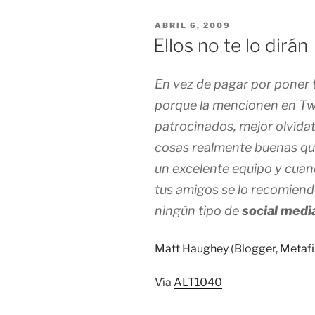
PUBLICADO
ABRIL 6, 2009
EL
Ellos no te lo dirán
En vez de pagar por poner 
porque la mencionen en Twi
patrocinados, mejor olvída
cosas realmente buenas qu
un excelente equipo y cuan
tus amigos se lo recomiend
ningún tipo de
social medi
Matt Haughey
(
Blogger
,
Metafi
Vía
ALT1040