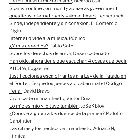
Del «tú más» al macarthismo
, Ricardo Galli
Spanish online community ablaze as government
questions Internet rights – #manifiesto
, Techcrunch
Sinde, independiente y sin conexión
, El Comercio
Digital
Internet divide a la música
, Público
¿Y mis derechos?
Pablo Soto
Sobre los derechos de autor
, Desencadenado
Han oído, ahora tiene que escuchar: 4 cosas que pedir
AHORA
, Exgae.net
Justificaciones escalofriantes a la Ley de la Patada en
el Router: Es que los jueces aplicaban mal el Código
Penal
, David Bravo
Crónica de un manifiesto
, Victor Ruiz
Lo mío es mío y lo tuyo también
, JoSeKBlog
¿Conoce alguien a los dueños de la prensa?
Rodolfo
Carpintier
Las cifras y los hechos del manifiesto
, AdrianSN,
Fílmica