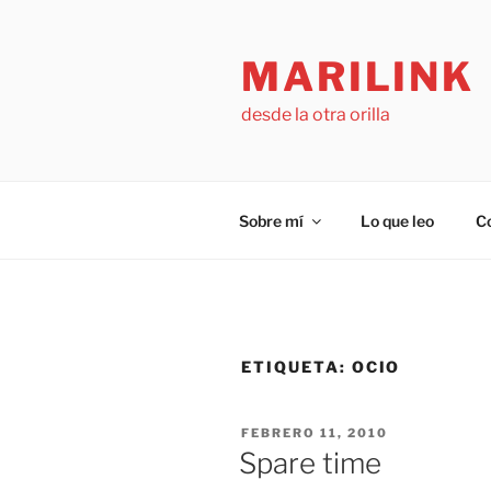
Saltar
al
MARILINK
contenido
desde la otra orilla
Sobre mí
Lo que leo
C
ETIQUETA:
OCIO
PUBLICADO
FEBRERO 11, 2010
EL
Spare time