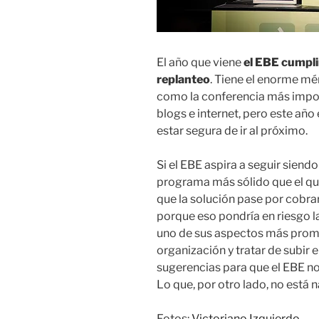
El año que viene
el EBE cumpl
replanteo
. Tiene el enorme mér
como la conferencia más impor
blogs e internet, pero este año
estar segura de ir al próximo.
Si el EBE aspira a seguir siend
programa más sólido que el qu
que la solución pase por cobr
porque eso pondría en riesgo l
uno de sus aspectos más promo
organización y tratar de subir e
sugerencias para que el EBE no
Lo que, por otro lado, no está 
Fotos:
Victoriano Izquierdo