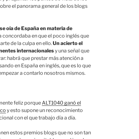
sobre el panorama general de los blogs
se oía de España en materia de
sa concordaba en que el poco inglés que
arte de la culpa en ello.
Un acierto el
nentes internacionales
y una señal que
r: habrá que prestar más atención a
sando en España en inglés, que es lo que
o empezar a contarlo nosotros mismos.
mente feliz porque
ALT1040 ganó el
ico
y esto supone un reconocimiento
onal con el que trabajo día a día.
anen estos premios blogs que no son tan