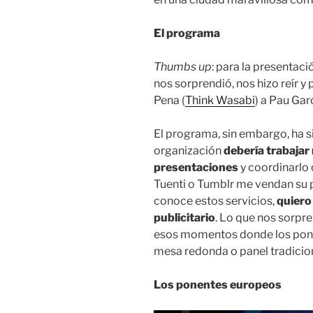
El programa
Thumbs up
: para la presentac
nos sorprendió, nos hizo reír y 
Pena (
Think Wasabi
) a Pau Garc
El programa, sin embargo, ha s
organización
debería trabajar
presentaciones
y coordinarlo
Tuenti o Tumblr me vendan su 
conoce estos servicios,
quiero
publicitario
. Lo que nos sorpr
esos momentos donde los ponent
mesa redonda o panel tradicion
Los ponentes europeos