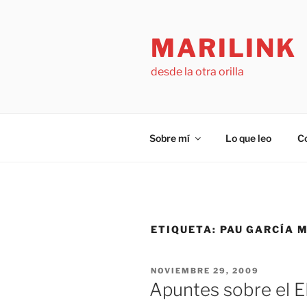
Saltar
al
MARILINK
contenido
desde la otra orilla
Sobre mí
Lo que leo
C
ETIQUETA:
PAU GARCÍA 
PUBLICADO
NOVIEMBRE 29, 2009
EL
Apuntes sobre el 