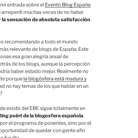
 mi entrada sobre el
Evento Blog España
e arrepentí muchas veces de no haber
 la sensación de absoluta satisfacción
ado recomendando a todo el mundo
o más relevante de blogs de España. Este
nas esa gran alegría anual de
etrás de los blogs, aunque la percepción
odría haber estado mejor. Realmente no
nte porque
la blogósfera está madura y
dad no hay temas de los que hablar en un
?
de existir del EBE sigue totalmente en
ing point
de la blogosfera española
.
or el programa de ponentes, sino por el
a oportunidad de quedar con gente afín
 Sevilla.