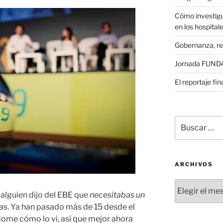
Cómo investigu
en los hospital
Gobernanza, re
Jornada FUNDAE
El reportaje fi
Buscar
por:
ARCHIVOS
Archivos
alguien dijo del EBE que
necesitabas un
as
. Ya han pasado más de 15 desde el
me cómo lo vi, así que mejor ahora