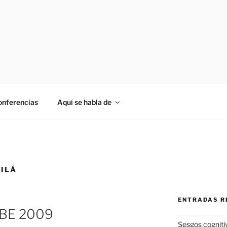
onferencias
Aquí se habla de
MILÁ
ENTRADAS R
EBE 2009
Sesgos cogniti