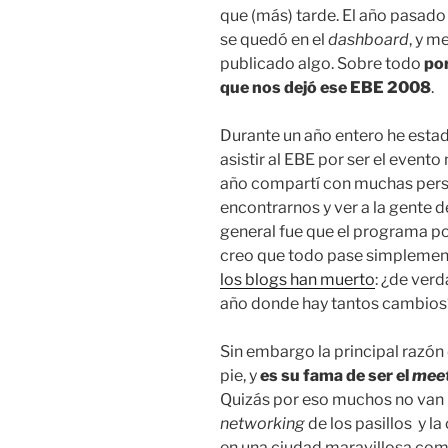
que (más) tarde. El año pasado
se quedó en el
dashboard
, y m
publicado algo. Sobre todo
por
que nos dejó ese EBE 2008
.
Durante un año entero he est
asistir al EBE por ser el event
año compartí con muchas perso
encontrarnos y ver a la gente d
general fue que el programa p
creo que todo pase simpleme
los blogs han muerto
: ¿de ver
año donde hay tantos cambios
Sin embargo la principal razón 
pie, y
es su fama de ser el
meet
Quizás por eso muchos no van p
networking
de los pasillos y l
en una ciudad maravillosa como