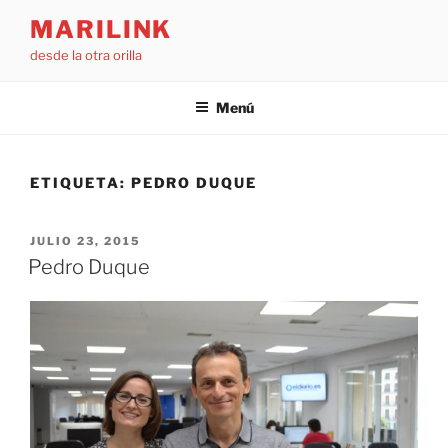
Saltar
MARILINK
al
desde la otra orilla
contenido
Menú
ETIQUETA:
PEDRO DUQUE
PUBLICADO
JULIO 23, 2015
EL
Pedro Duque