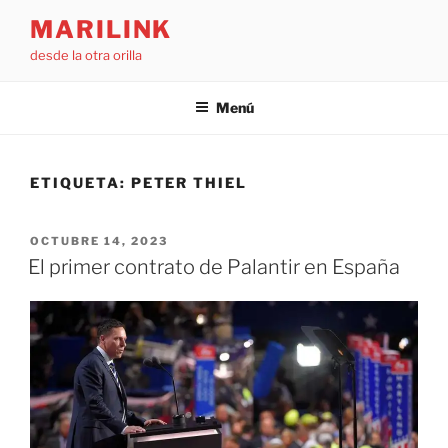
Saltar
MARILINK
al
desde la otra orilla
contenido
Menú
ETIQUETA:
PETER THIEL
PUBLICADO
OCTUBRE 14, 2023
EL
El primer contrato de Palantir en España