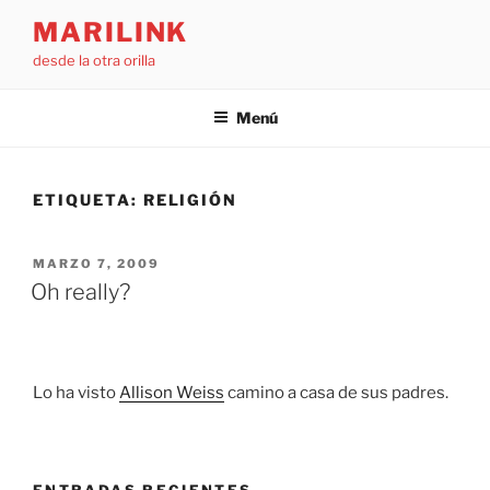
Saltar
MARILINK
al
desde la otra orilla
contenido
Menú
ETIQUETA:
RELIGIÓN
PUBLICADO
MARZO 7, 2009
EL
Oh really?
Lo ha visto
Allison Weiss
camino a casa de sus padres.
ENTRADAS RECIENTES