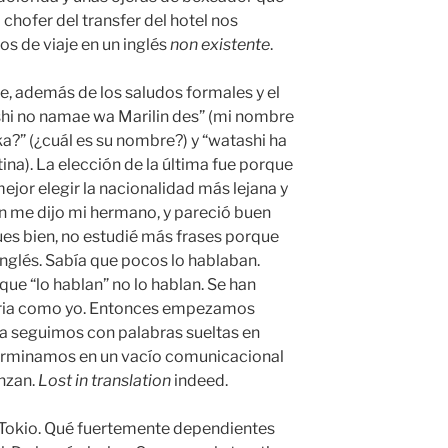
chofer del transfer del hotel nos
s de viaje en un inglés
non existente
.
je, además de los saludos formales y el
shi no namae wa Marilin des” (mi nombre
ka?” (¿cuál es su nombre?) y “watashi ha
tina). La elección de la última fue porque
ejor elegir la nacionalidad más lejana y
n me dijo mi hermano, y pareció buen
ues bien, no estudié más frases porque
inglés. Sabía que pocos lo hablaban.
que “lo hablan” no lo hablan. Se han
oria como yo. Entonces empezamos
 ya seguimos con palabras sueltas en
 terminamos en un vacío comunicacional
anzan.
Lost in translation
indeed.
Tokio. Qué fuertemente dependientes