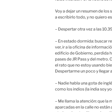
Voy a dejar un resumen de los s
a escribirlo todo, y no quiero e
– Despertar otra vez a las 10.3
– En estado dormida: buscar res
ver, ir a la oficina de informació
edificio de Gobierno, perdida h
pases de JR Pass y del metro. 
el rato que no estoy usando bie
Despertarme un poco y llegar a 
– Nadie habla una gota de ingl
como los indios (la india soy yo,
– Me llama la atención: que la 
aparcadas en la calle no están 