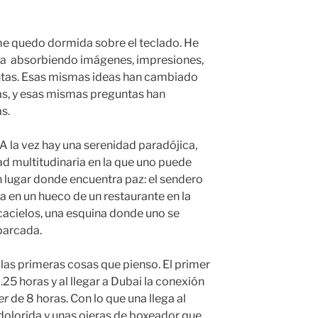
me quedo dormida sobre el teclado. He
eza absorbiendo imágenes, impresiones,
tas. Esas mismas ideas han cambiado
as, y esas mismas preguntas han
s.
A la vez hay una serenidad paradójica,
ad multitudinaria en la que uno puede
 lugar donde encuentra paz: el sendero
a en un hueco de un restaurante en la
cacielos, una esquina donde uno se
parcada.
e las primeras cosas que pienso. El primer
25 horas y al llegar a Dubai la conexión
er
de 8 horas. Con lo que una llega al
 dolorida y unas ojeras de boxeador que