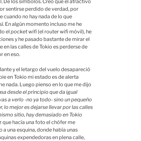
l. De los símbolos. Creo que el atractivo
or sentirse perdido de verdad, por
se cuando no hay nada de lo que
así. En algún momento incluso me he
do el
pocket wifi
(el router wifi móvil), he
ciones y he pasado bastante de mirar el
 en las calles de Tokio es perderse de
r en eso.
lante y el letargo del vuelo desapareció
pie en Tokio mi estado es de alerta
e nada. Luego pienso en lo que me dijo
sa desde el principio que da igual
vas a verlo -no ya todo- sino un pequeño
, lo mejor es dejarse llevar por las calles
 mismo sitio, hay demasiado en Tokio
 que hacía una foto el chófer me
o a una esquina, donde había unas
máquinas expendedoras en plena calle,