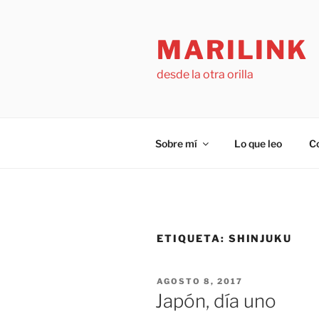
Saltar
al
MARILINK
contenido
desde la otra orilla
Sobre mí
Lo que leo
C
ETIQUETA:
SHINJUKU
PUBLICADO
AGOSTO 8, 2017
EL
Japón, día uno