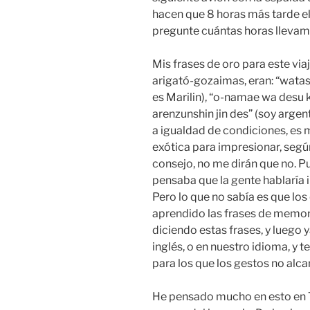
hacen que 8 horas más tarde el 
pregunte cuántas horas llevamo
Mis frases de oro para este via
arigató-gozaimas, eran: “wata
es Marilin), “o-namae wa desu 
arenzunshin jin des” (soy argen
a igualdad de condiciones, es m
exótica para impresionar, segú
consejo, no me dirán que no. P
pensaba que la gente hablaría 
Pero lo que no sabía es que los 
aprendido las frases de mem
diciendo estas frases, y luego
inglés, o en nuestro idioma, y
para los que los gestos no alc
He pensado mucho en esto en 