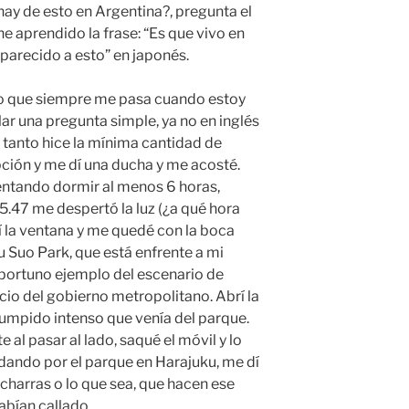
 hay de esto en Argentina?, pregunta el
e aprendido la frase: “Es que vivo en
parecido a esto” en japonés.
 lo que siempre me pasa cuando estoy
r una pregunta simple, ya no en inglés
o tanto hice la mínima cantidad de
pción y me dí una ducha y me acosté.
tentando dormir al menos 6 horas,
 5.47 me despertó la luz (¿a qué hora
 la ventana y me quedé con la boca
ku Suo Park, que está enfrente a mi
oportuno ejemplo del escenario de
icio del gobierno metropolitano. Abrí la
rrumpido intenso que venía del parque.
 al pasar al lado, saqué el móvil y lo
ndando por el parque en Harajuku, me dí
charras o lo que sea, que hacen ese
habían callado.