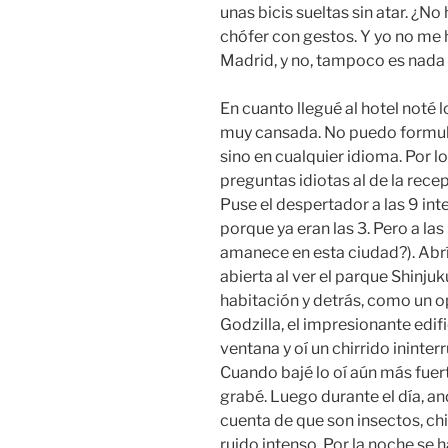
unas bicis sueltas sin atar. ¿No
chófer con gestos. Y yo no me h
Madrid, y no, tampoco es nada 
En cuanto llegué al hotel noté
muy cansada. No puedo formula
sino en cualquier idioma. Por l
preguntas idiotas al de la rece
Puse el despertador a las 9 in
porque ya eran las 3. Pero a las
amanece en esta ciudad?). Abrí
abierta al ver el parque Shinju
habitación y detrás, como un 
Godzilla, el impresionante edif
ventana y oí un chirrido ininte
Cuando bajé lo oí aún más fuerte
grabé. Luego durante el día, a
cuenta de que son insectos, chi
ruido intenso. Por la noche se 