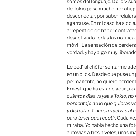
somos del lenguaje. De lo visua
de Tokio pasa mucho por ahí, p
desconectar, por saber relajar
agarrarse. En mi caso ha sido 
arrepentido de haber contrata
desactivado todas las notifica
móvil. La sensación de perderse
verdad, y hay algo muy liberado
Le pedí al chófer sentarme ade
en un click. Desde que puse un 
permanente, no quiero perderm
Ernest, que ha estado aquí:
pien
cuántos días vayas a Tokio, no 
porcentaje de lo que quieras ver
y disfrutar. Y nunca vuelvas al
para tener que repetir.
Cada vez
miraba. Yo había hecho una fot
autovías a tres niveles, unas 