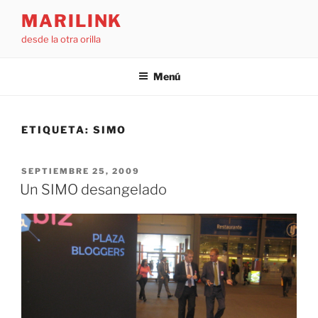
Saltar
MARILINK
al
desde la otra orilla
contenido
Menú
ETIQUETA:
SIMO
PUBLICADO
SEPTIEMBRE 25, 2009
EL
Un SIMO desangelado