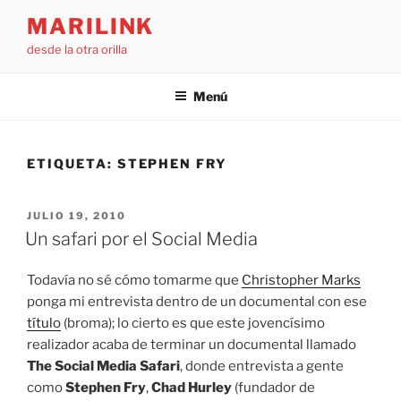
Saltar
MARILINK
al
desde la otra orilla
contenido
Menú
ETIQUETA:
STEPHEN FRY
PUBLICADO
JULIO 19, 2010
EL
Un safari por el Social Media
Todavía no sé cómo tomarme que
Christopher Marks
ponga mi entrevista dentro de un documental con ese
título
(broma); lo cierto es que este jovencísimo
realizador acaba de terminar un documental llamado
The Social Media Safari
, donde entrevista a gente
como
Stephen Fry
,
Chad Hurley
(fundador de