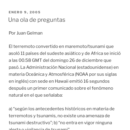
PUBLICADO
ENERO 9, 2005
EL
Una ola de preguntas
Por Juan Gelman
El terremoto convertido en maremoto/tsunami que
asoló 11 países del sudeste asiático y de Africa se inició
a las 00.58 GMT del domingo 26 de diciembre que
pasó. La Administración Nacional (estadounidense) en
materia Oceánica y Atmosférica (NOAA por sus siglas
en inglés) con sede en Hawaii emitió 16 segundos
después un primer comunicado sobre el fenómeno
natural en el que señalaba:
a) “según los antecedentes históricos en materia de
terremotos y tsunamis, no existe una amenaza de
tsunami destructivo”; b) “no entra en vigor ninguna
alerta o vigilancia de tsunami”