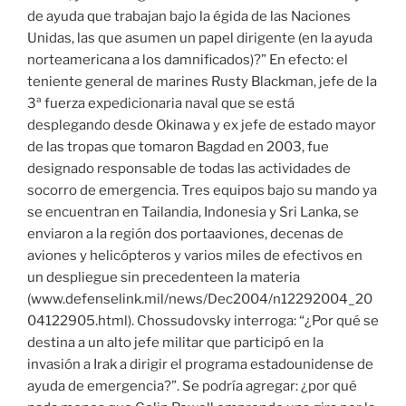
de ayuda que trabajan bajo la égida de las Naciones
Unidas, las que asumen un papel dirigente (en la ayuda
norteamericana a los damnificados)?” En efecto: el
teniente general de marines Rusty Blackman, jefe de la
3ª fuerza expedicionaria naval que se está
desplegando desde Okinawa y ex jefe de estado mayor
de las tropas que tomaron Bagdad en 2003, fue
designado responsable de todas las actividades de
socorro de emergencia. Tres equipos bajo su mando ya
se encuentran en Tailandia, Indonesia y Sri Lanka, se
enviaron a la región dos portaaviones, decenas de
aviones y helicópteros y varios miles de efectivos en
un despliegue sin precedenteen la materia
(www.defenselink.mil/news/Dec2004/n12292004_20
04122905.html). Chossudovsky interroga: “¿Por qué se
destina a un alto jefe militar que participó en la
invasión a Irak a dirigir el programa estadounidense de
ayuda de emergencia?”. Se podría agregar: ¿por qué