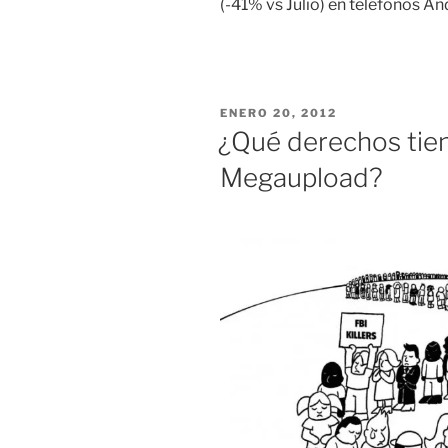
(-41% vs Julio) en teléfonos An
PUBLICADO
ENERO 20, 2012
EL
¿Qué derechos tien
Megaupload?