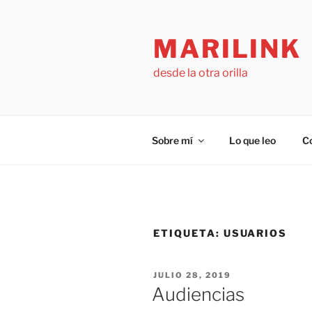
Saltar
al
MARILINK
contenido
desde la otra orilla
Sobre mí
Lo que leo
C
ETIQUETA:
USUARIOS
PUBLICADO
JULIO 28, 2019
EL
Audiencias