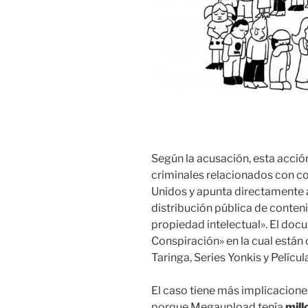
Según la acusación, esta acció
criminales relacionados con c
Unidos y apunta directamente a
distribución pública de conteni
propiedad intelectual». El do
Conspiración» en la cual están
Taringa, Series Yonkis y Películ
El caso tiene más implicacione
porque Megaupload tenía
mill