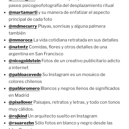
pasea: psicogeofotografía del desplazamiento ritual
@martamarti
y su manera de enfatizar el aspecto
principal de cada foto
@mdmecurry
Playas, sonrisas y alguna palmera
también
@mmoroca
La vida cotidiana retratada en sus detalles
@natmtz
Comidas, flores y otros detalles de una
argentina en San Francisco
@nicogoldstein
Fotos de un creativo publicitario adicto
a internet
@pabloacevedo
Su Instagram es un mosaico de
colores chilenos
@pabloromero
Blancos y negros llenos de significados
en Madrid
@pixellover
Paisajes, retratos y letras, y todo con tonos
muy cálidos.
@rojkind
Un arquitecto suelto en Instagram
@rsuarezbn
Sólo fotos en blanco y negro desde las