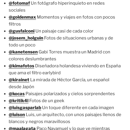
@fotomaf
Un fotógrafo hiperinquieto en redes
sociales
@goldenmax
Momentos y viajes en fotos con pocos
filtros
@gusfalconi
Un paisaje casi de cada color
@josem_holguin
Fotos de situaciones urbanas y de
todo un poco
@kanetensen
Gabi Torres muestra un Madrid con
colores deslumbrantes
@kimafotos
Diseñadora holandesa viviendo en España
que ama el filtro earlybird
@kirainet
La mirada de Héctor García, un español
desde Japón
@kocas
Paisajes polarizados y cielos sorprendentes
@kritik4l
Fotos de un geek
@luisgasparlab
Un toque diferente en cada imagen
@luison
Luis, un arquitecto, con unos paisajes llenos de
blancos y negros maravillosos
@maalagata
Paco Navamuel y lo que ve mientras