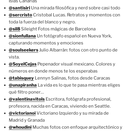
Islas Canarias
@santisiri
Una mirada filosófica y nerd sobre casi todo
@sercristo
Cristobal Lucas. Retratos y momentos con
toda la fuerza del blanco y negro.
@sil8
Sileight Fotos mágicas de Barcelona
@sionfullana
Un fotógrafo español en Nueva York,
capturando momentos y emociones
@soulseekers
Julio Albarrán: fotos con otro punto de
vista.
@SoyelCejas
Pepenador visual mexicano. Colores y
números en donde menos te los esperabas
@tabisquey
Lennyn Salinas, fotos desde Caracas
@unapiranha
La vida es lo que te pasa mientras eliges
qué filtro poner…
@valentinavitols
Escritora, fotógrafa profesional,
profesora, nacida en Caracas, viviendo en Seattle.
@victorianoi
Victoriano Izquierdo y su mirada de
Madrid y Granada
@whoudini
Muchas fotos con enfoque arquitectónico y