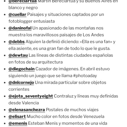
@bereciartua
Martin Bereciartua y su Buenos Aires en
blanco y negro
@cuellar
Paisajes y situaciones captados por un
fotoblogger entusiasta
@daninofal
Un apasionado de las montañas nos
muestra los maravillosos paisajes de Los Andes
@debbs
Alguien la definió diciendo: «Ella es una fan» y
ella asiente, es una gran fan de todo lo que le gusta.
@dewtau
Las líneas de distintas ciudades españolas
en fotos de su arquitectura
@diegochain
Cazador de imágenes. En abril estuvo
siguiendo un juego que se llama #photoaday
@dnlcornejo
Una mirada particular sobre objetos
corrientes
@ejota_seventyeight
Contraluz y líneas muy definidas
desde Valencia
@elenasanchezra
Postales de muchos viajes
@elisart
Mucho color en fotos desde Venezuela
@emenis
Esteban Menis y momentos de una vida