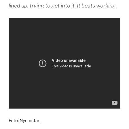
lined up, trying to get into it. It beats working.
Foto:
Nycmstar