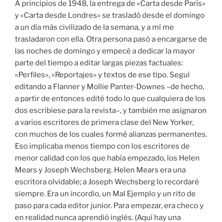
A principios de 1948, la entrega de «Carta desde París»
y «Carta desde Londres» se trasladó desde el domingo
a un día más civilizado de la semana, y a mí me
trasladaron con ella. Otra persona pasó a encargarse de
las noches de domingo y empecé a dedicar la mayor
parte del tiempo a editar largas piezas factuales:
«Perfiles», «Reportajes» y textos de ese tipo. Seguí
editando a Flanner y Mollie Panter-Downes –de hecho,
a partir de entonces edité todo lo que cualquiera de los
dos escribiese para la revista–, y también me asignaron
a varios escritores de primera clase del New Yorker,
con muchos de los cuales formé alianzas permanentes.
Eso implicaba menos tiempo con los escritores de
menor calidad con los que había empezado, los Helen
Mears y Joseph Wechsberg. Helen Mears era una
escritora olvidable; a Joseph Wechsberg lo recordaré
siempre. Era un incordio, un Mal Ejemplo y un rito de
paso para cada editor junior. Para empezar, era checo y
en realidad nunca aprendió inglés. (Aquí hay una