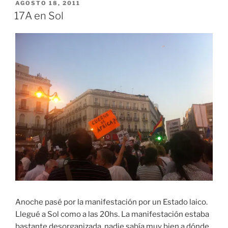
PUBLICADO
AGOSTO 18, 2011
EL
17A en Sol
Anoche pasé por la manifestación por un Estado laico.
Llegué a Sol como a las 20hs. La manifestación estaba
bastante desorganizada, nadie sabía muy bien a dónde