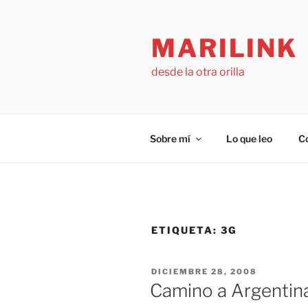
Saltar
al
MARILINK
contenido
desde la otra orilla
Sobre mí
Lo que leo
C
ETIQUETA:
3G
PUBLICADO
DICIEMBRE 28, 2008
EL
Camino a Argentin