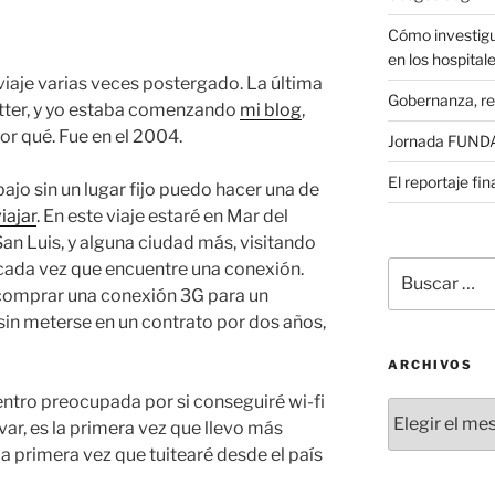
Cómo investigu
en los hospital
viaje varias veces postergado. La última
Gobernanza, re
witter, y yo estaba comenzando
mi blog
,
por qué. Fue en el 2004.
Jornada FUNDAE
El reportaje fi
jo sin un lugar fijo puedo hacer una de
iajar
. En este viaje estaré en Mar del
an Luis, y alguna ciudad más, visitando
Buscar
 cada vez que encuentre una conexión.
por:
comprar una conexión 3G para un
 sin meterse en un contrato por dos años,
ARCHIVOS
ntro preocupada por si conseguiré wi-fi
Archivos
ar, es la primera vez que llevo más
a primera vez que tuitearé desde el país