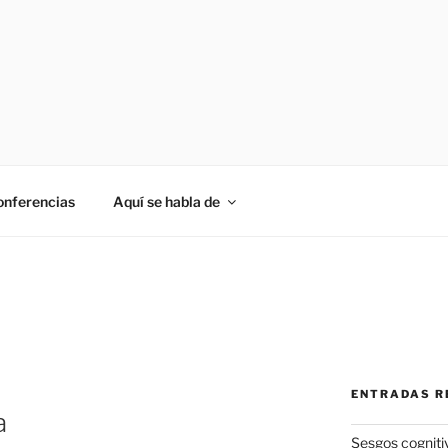
onferencias
Aquí se habla de
ENTRADAS R
a
Sesgos cogniti