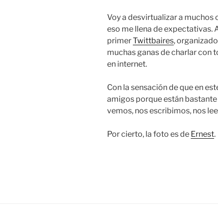
Voy a desvirtualizar a muchos
eso me llena de expectativas. 
primer
Twittbaires
, organizad
muchas ganas de charlar con to
en internet.
Con la sensación de que en es
amigos porque están bastante
vemos, nos escribimos, nos leem
Por cierto, la foto es de
Ernest
.