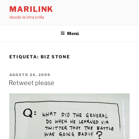
Saltar
MARILINK
al
desde la otra orilla
contenido
Menú
ETIQUETA:
BIZ STONE
PUBLICADO
AGOSTO 24, 2009
EL
Retweet please