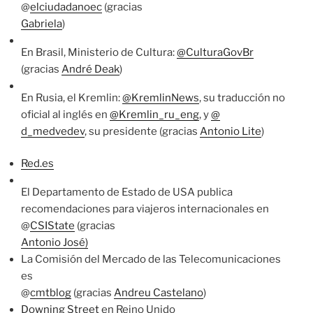
@
elciudadanoec
(gracias
Gabriela
)
En Brasil, Ministerio de Cultura:
@CulturaGovBr
(gracias
André Deak
)
En Rusia, el Kremlin:
@KremlinNews
, su traducción no
oficial al inglés en
@Kremlin_ru_eng
, y
@
d_medvedev
, su presidente (gracias
Antonio Lite
)
Red.es
El Departamento de Estado de USA publica
recomendaciones para viajeros internacionales en
@
CSIState
(gracias
Antonio José)
La Comisión del Mercado de las Telecomunicaciones
es
@
cmtblog
(gracias
Andreu Castelano
)
Downing Street
en Reino Unido