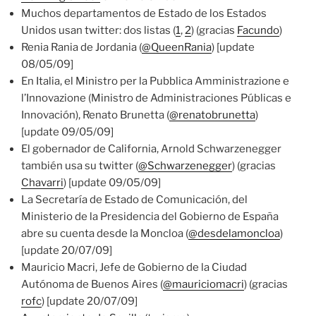
Muchos departamentos de Estado de los Estados
Unidos usan twitter: dos listas (
1
,
2
) (gracias
Facundo
)
Renia Rania de Jordania (
@QueenRania
) [update
08/05/09]
En Italia, el Ministro per la Pubblica Amministrazione e
l’Innovazione (Ministro de Administraciones Públicas e
Innovación), Renato Brunetta (
@renatobrunetta
)
[update 09/05/09]
El gobernador de California, Arnold Schwarzenegger
también usa su twitter (
@Schwarzenegger
) (gracias
Chavarri
) [update 09/05/09]
La Secretaría de Estado de Comunicación, del
Ministerio de la Presidencia del Gobierno de España
abre su cuenta desde la Moncloa (
@desdelamoncloa
)
[update 20/07/09]
Mauricio Macri, Jefe de Gobierno de la Ciudad
Autónoma de Buenos Aires (
@mauriciomacri
) (gracias
rofc
) [update 20/07/09]