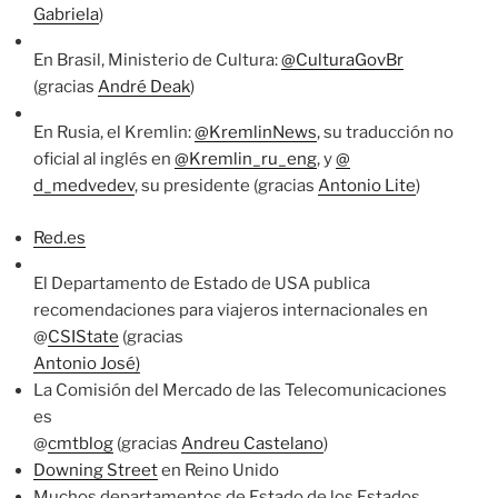
Gabriela
)
En Brasil, Ministerio de Cultura:
@CulturaGovBr
(gracias
André Deak
)
En Rusia, el Kremlin:
@KremlinNews
, su traducción no
oficial al inglés en
@Kremlin_ru_eng
, y
@
d_medvedev
, su presidente (gracias
Antonio Lite
)
Red.es
El Departamento de Estado de USA publica
recomendaciones para viajeros internacionales en
@
CSIState
(gracias
Antonio José)
La Comisión del Mercado de las Telecomunicaciones
es
@
cmtblog
(gracias
Andreu Castelano
)
Downing Street
en Reino Unido
Muchos departamentos de Estado de los Estados