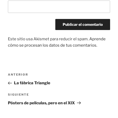
Este sitio usa Akismet para reducir el spam.
Aprende
cómo se procesan los datos de tus comentarios.
Navegación
Entrada
ANTERIOR
de
anterior:
La fábrica Triangle
entradas
Siguiente
SIGUIENTE
entrada
Pósters de películas, pero en el XIX