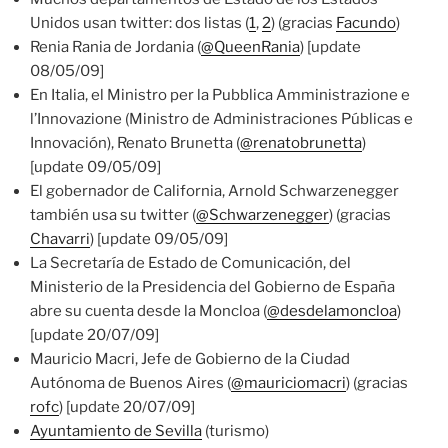
Unidos usan twitter: dos listas (
1
,
2
) (gracias
Facundo
)
Renia Rania de Jordania (
@QueenRania
) [update
08/05/09]
En Italia, el Ministro per la Pubblica Amministrazione e
l’Innovazione (Ministro de Administraciones Públicas e
Innovación), Renato Brunetta (
@renatobrunetta
)
[update 09/05/09]
El gobernador de California, Arnold Schwarzenegger
también usa su twitter (
@Schwarzenegger
) (gracias
Chavarri
) [update 09/05/09]
La Secretaría de Estado de Comunicación, del
Ministerio de la Presidencia del Gobierno de España
abre su cuenta desde la Moncloa (
@desdelamoncloa
)
[update 20/07/09]
Mauricio Macri, Jefe de Gobierno de la Ciudad
Autónoma de Buenos Aires (
@mauriciomacri
) (gracias
rofc
) [update 20/07/09]
Ayuntamiento de Sevilla
(turismo)