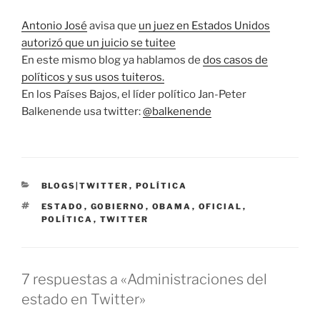
Antonio José
avisa que
un juez en Estados Unidos
autorizó que un juicio se tuitee
En este mismo blog ya hablamos de
dos casos de
políticos y sus usos tuiteros.
En los Países Bajos, el líder político Jan-Peter
Balkenende usa twitter:
@balkenende
CATEGORÍAS
BLOGS|TWITTER
,
POLÍTICA
ETIQUETAS
ESTADO
,
GOBIERNO
,
OBAMA
,
OFICIAL
,
POLÍTICA
,
TWITTER
7 respuestas a «Administraciones del
estado en Twitter»