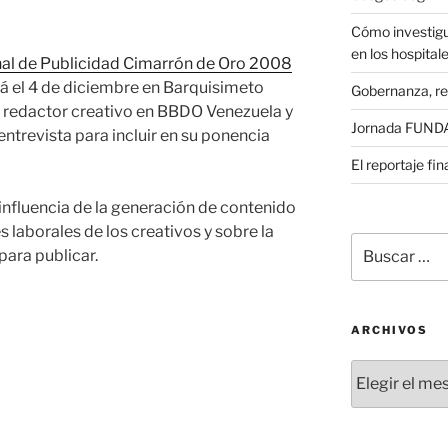
a
Cómo investigu
en los hospital
nal de Publicidad Cimarrón de Oro 2008
rá el 4 de diciembre en Barquisimeto
Gobernanza, re
, redactor creativo en BBDO Venezuela y
Jornada FUNDAE
entrevista para incluir en su ponencia
El reportaje fi
nfluencia de la generación de contenido
s laborales de los creativos y sobre la
Buscar
ara publicar.
por:
ARCHIVOS
Archivos