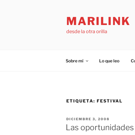
Saltar
al
MARILINK
contenido
desde la otra orilla
Sobre mí
Lo que leo
C
ETIQUETA:
FESTIVAL
PUBLICADO
DICIEMBRE 3, 2008
EL
Las oportunidades 