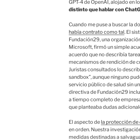
GPT-4 de OpenAI, alojado en lo
distinto que hablar con Chat
Cuando me puse a buscar la d
había contrato como tal
. El s
Fundación29, una organización
Microsoft, firmó un simple acu
acuerdo que no describía tarea
mecanismos de rendición de cu
Juristas consultados lo descr
sandbox”, aunque ninguno pudo
servicio público de salud sin u
directiva de Fundación29 incl
a tiempo completo de empresas
que planteaba dudas adicionale
El aspecto de
la protección d
en orden. Nuestra investigación
medidas destinadas a salvagua