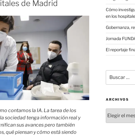
itales de Madrid
Cómo investigu
en los hospital
Gobernanza, re
Jornada FUNDAE
El reportaje fi
Buscar
por:
ARCHIVOS
o contamos la IA. La tarea de los
Archivos
 la sociedad tenga información real y
ignifican sus avances pero también
los, qué piensan y cómo está siendo