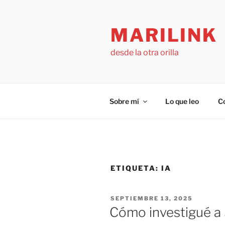
Saltar
al
MARILINK
contenido
desde la otra orilla
Sobre mí
Lo que leo
C
ETIQUETA:
IA
PUBLICADO
SEPTIEMBRE 13, 2025
EL
Cómo investigué a