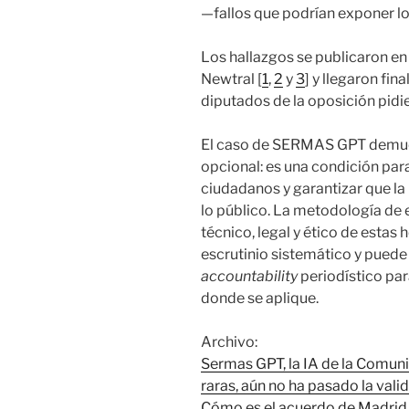
—fallos que podrían exponer lo
Los hallazgos se publicaron en 
Newtral [
1
,
2
y
3
] y llegaron fi
diputados de la oposición pidi
El caso de SERMAS GPT demuestr
opcional: es una condición par
ciudadanos y garantizar que la
lo público. La metodología de e
técnico, legal y ético de esta
escrutinio sistemático y puede
accountability
periodístico para 
donde se aplique.
Archivo:
Sermas GPT, la IA de la Comu
raras, aún no ha pasado la val
Cómo es el acuerdo de Madrid 