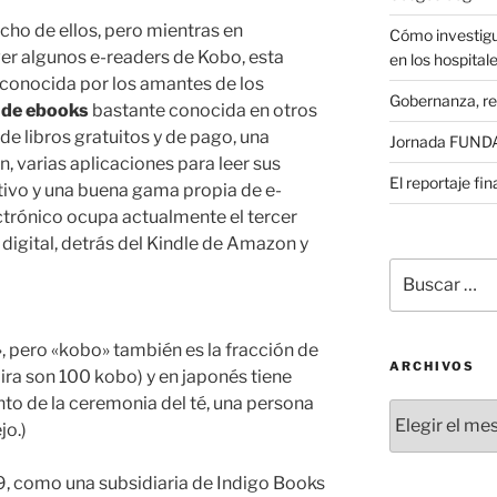
ho de ellos, pero mientras en
Cómo investigu
er algunos e-readers de Kobo, esta
en los hospital
conocida por los amantes de los
Gobernanza, re
 de ebooks
bastante conocida en otros
de libros gratuitos y de pago, una
Jornada FUNDAE
, varias aplicaciones para leer sus
El reportaje fi
itivo y una buena gama propia de e-
ectrónico ocupa actualmente el tercer
n digital, detrás del Kindle de Amazon y
Buscar
por:
 pero «kobo» también es la fracción de
ARCHIVOS
aira son 100 kobo) y en japonés tiene
nto de la ceremonia del té, una persona
Archivos
jo.)
, como una subsidiaria de Indigo Books