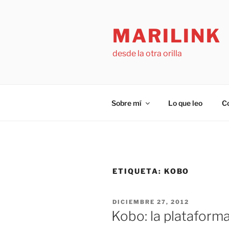
Saltar
al
MARILINK
contenido
desde la otra orilla
Sobre mí
Lo que leo
C
ETIQUETA:
KOBO
PUBLICADO
DICIEMBRE 27, 2012
EL
Kobo: la plataform