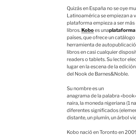
Quizás en España no se oye muc
Latinoamérica se empiezan a v
plataforma empieza a ser más 
libros.
Kobo
es una
plataforma
países, que ofrece un catálogo 
herramienta de autopublicación
libros en casi cualquier dispos
readers o tablets. Su lector el
lugar en la escena de la edició
del Nook de Barnes&Noble.
Su nombre es un
anagrama de la palabra «book»,
naira, la moneda nigeriana (1 n
diferentes significados (eleme
distante, un plumín, un árbol vie
Kobo nació en Toronto en 2009