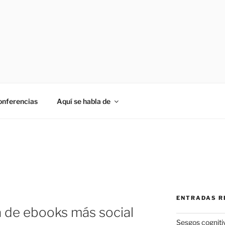
onferencias
Aquí se habla de
ENTRADAS R
a de ebooks más social
Sesgos cogniti