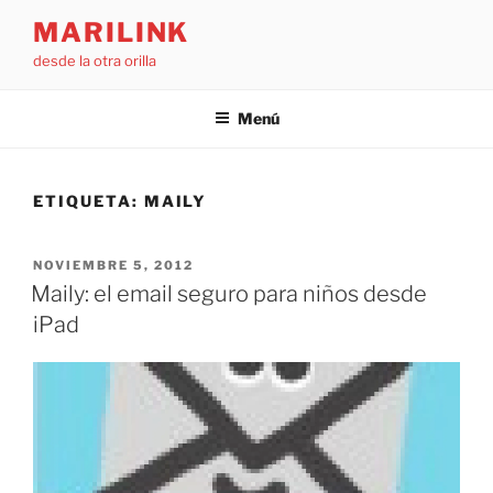
Saltar
MARILINK
al
desde la otra orilla
contenido
Menú
ETIQUETA:
MAILY
PUBLICADO
NOVIEMBRE 5, 2012
EL
Maily: el email seguro para niños desde
iPad