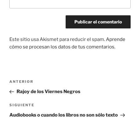
Este sitio usa Akismet para reducir el spam.
Aprende
cómo se procesan los datos de tus comentarios.
Navegación
Entrada
ANTERIOR
de
anterior:
Rajoy de los Viernes Negros
entradas
Siguiente
SIGUIENTE
entrada
Audiobooks o cuando los libros no son sólo texto