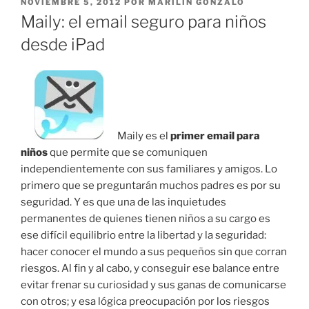
PUBLICADO
NOVIEMBRE 5, 2012
POR
MARILÍN GONZALO
EL
Maily: el email seguro para niños
desde iPad
Maily es el
primer email para
niños
que permite que se comuniquen
independientemente con sus familiares y amigos. Lo
primero que se preguntarán muchos padres es por su
seguridad. Y es que una de las inquietudes
permanentes de quienes tienen niños a su cargo es
ese difícil equilibrio entre la libertad y la seguridad:
hacer conocer el mundo a sus pequeños sin que corran
riesgos. Al fin y al cabo, y conseguir ese balance entre
evitar frenar su curiosidad y sus ganas de comunicarse
con otros; y esa lógica preocupación por los riesgos