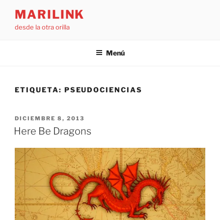
Saltar
MARILINK
al
desde la otra orilla
contenido
Menú
ETIQUETA:
PSEUDOCIENCIAS
PUBLICADO
DICIEMBRE 8, 2013
EL
Here Be Dragons