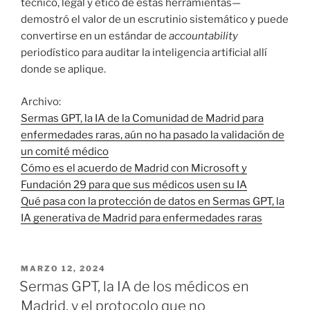
técnico, legal y ético de estas herramientas—
demostró el valor de un escrutinio sistemático y puede
convertirse en un estándar de
accountability
periodístico para auditar la inteligencia artificial allí
donde se aplique.
Archivo:
Sermas GPT, la IA de la Comunidad de Madrid para
enfermedades raras, aún no ha pasado la validación de
un comité médico
Cómo es el acuerdo de Madrid con Microsoft y
Fundación 29 para que sus médicos usen su IA
Qué pasa con la protección de datos en Sermas GPT, la
IA generativa de Madrid para enfermedades raras
PUBLICADO
MARZO 12, 2024
EL
Sermas GPT, la IA de los médicos en
Madrid, y el protocolo que no