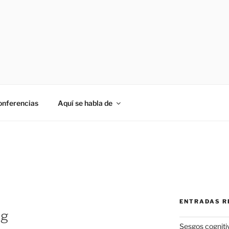
onferencias
Aquí se habla de
ENTRADAS R
ng
Sesgos cogniti