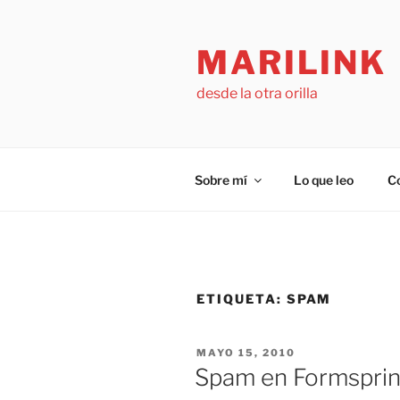
Saltar
al
MARILINK
contenido
desde la otra orilla
Sobre mí
Lo que leo
C
ETIQUETA:
SPAM
PUBLICADO
MAYO 15, 2010
EL
Spam en Formspri