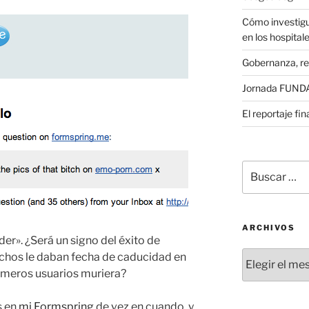
Cómo investigu
en los hospital
Gobernanza, re
Jornada FUNDAE
El reportaje fi
Buscar
por:
ARCHIVOS
der». ¿Será un signo del éxito de
Archivos
muchos le daban fecha de caducidad en
rimeros usuarios muriera?
s en
mi Formspring
de vez en cuando, y