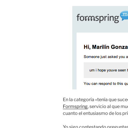
En la categoría «tenía que suce
Formspring
, servicio al que 
cuanto el entusiasmo de los p
Yo sigo contestando pregunta