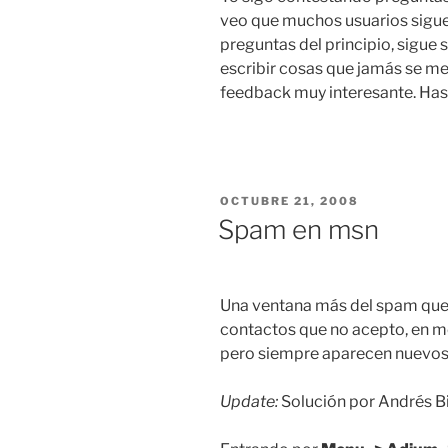
veo que muchos usuarios sigue
preguntas del principio, sigu
escribir cosas que jamás se me 
feedback muy interesante. Hast
PUBLICADO
OCTUBRE 21, 2008
EL
Spam en msn
Una ventana más del spam que
contactos que no acepto, en mo
pero siempre aparecen nuevos
Update:
Solución por Andrés Bi